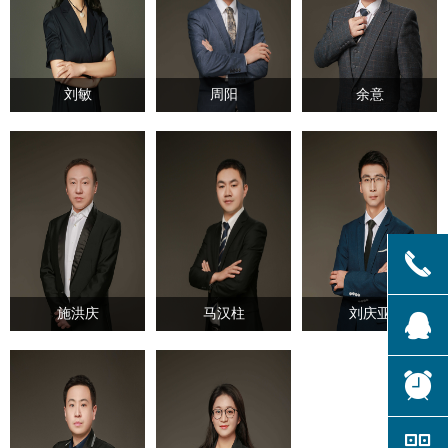
刘敏
周阳
余意
끅
施洪庆
马汉柱
刘庆亚
뀩
뀥
낃