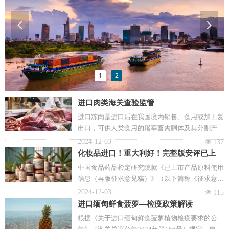
넳
넲
1
2
进口肉类海关查验监管
进口冻肉是进口后在我国境内销售、食用或加工复
出口，可供人类食用的屠宰畜禽胴体及其分割产
品、脏器、副产品及其熟制加工品。进口冻肉在中
2024-12-03
넶
137
国食品进口中扮演着重要的角色，丰富了中国的食
化妆品进口！重大利好！完整版安评已上
品供应，满足了消费者多样化的需求，有助于国内
市，产品原料大幅增加。
中国食品药品检定研究院就《已上市产品原料使用
肉类市场保供稳价。
信息（再版征求意见稿）》（以下简称《征求意见
稿》）向社会公开征求意见。相比现行《已上市产
2024-12-03
넶
115
品原料使用信息》，《征求意见稿》收录范围从特
进口缅甸鲜食菠萝—检疫政策解读
殊化妆品扩展到了普通化妆品，收录原料增加
根据《关于进口缅甸鲜食菠萝植物检疫要求的公
1344个，达到了3578个，且使用量信息增加到