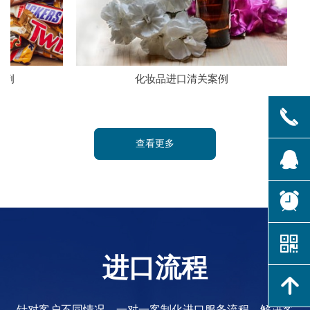
化妆品进口清关案例
大健
끅
查看更多
뀩
뀥
낃
进口流程
녕
针对客户不同情况，一对一客制化进口服务流程，解决客