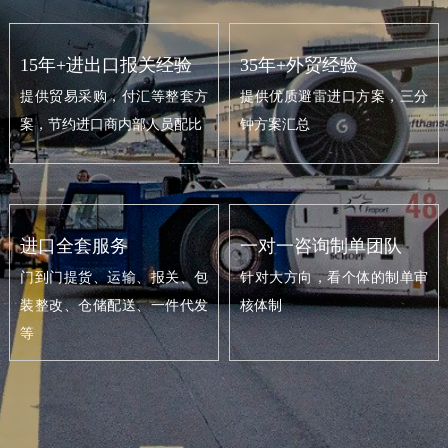
15年+进出口报关经验
35年+外贸经验
提供贸易采购，付汇等整套方
提供优质避雷进口方案，三分
案，节约进口商内部人员配比
钟方案汇总
进口全套服务
一对一咨询制单团队
门到门提货、运输、报关、包
针对大方向，看个体的制单审
装整改、仓储配送、一件代发
核体制
等