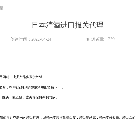
理
日本清酒进口报关代理
浏览量：
229
创建时间：
2022-04-24
넶
用酒精。此类产品多数供外销。
酒精，即
1
吨原料米的醪液添加的酒精
120L
。
、酸类、氨基酸、盐类等原料调制而成。
清酒很讲究糙米的精白程度，以精米率来衡量精白度，精白度越高，精米率就越低。精白后