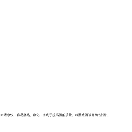
的米吸水快，容易蒸熟、糊化，有利于提高酒的质量。吟酿造酒被誉为
“
清酒
”
。