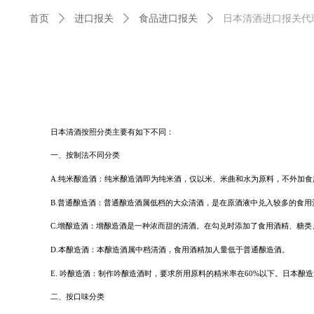
首页
ꄲ
进口报关
ꄲ
食品进口报关
ꄲ
日本清酒进口报关代
日本清酒按照分类主要有如下不同：
一、按制法不同分类
A.
纯米酿造酒：纯米酿造酒即为纯米酒，仅以米、米曲和水为原料，不外加食
B.
普通酿造酒：普通酿造酒属低档的大众清酒，是在原酒液中兑入较多的食用
C.
增酿造酒：增酿造酒是一种浓而甜的清酒。在勾兑时添加了食用酒精、糖类
D.
本酿造酒：本酿造酒属中档清酒，食用酒精加人量低于普通酿造酒。
E
.
吟酿造酒：制作吟酿造酒时，要求所用原料的精米率在
60%
以下。日本酿造
二、按口味分类