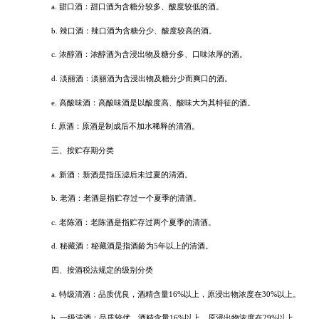
a
.
甜口酒：甜口酒为含糖分较多、酸度较低的酒。
b
.
辣口酒：辣口酒为含糖分少、酸度较高的酒。
c
.
浓醇酒：浓醇酒为含浸出物及糖分多、口味浓厚的酒。
d
.
淡丽酒：淡丽酒为含浸出物及糖分少而爽口的酒。
e
.
高酸味酒：高酸味酒是以酸度高、酸味大为其特征的酒。
f
.
原酒：原酒是制成后不加水稀释的清酒。
三、按贮存期分类
a
.
新酒：新酒是指压滤后未过夏的清酒。
b
.
老酒：老酒是指贮存过一个夏季的清酒。
c
.
老陈酒：老陈酒是指贮存过两个夏季的清酒。
d
.
秘藏酒：秘藏酒是指酒龄为
5
年以上的清酒。
四、按酒税法规定的级别分类
a
.
特级清酒：品质优良，酒精含量
16%
以上，原浸出物浓度在
30%
以上。
b
.
一级清酒：品质较优，酒精含量
16%
以上，原浸出物浓度在
29%
以上。