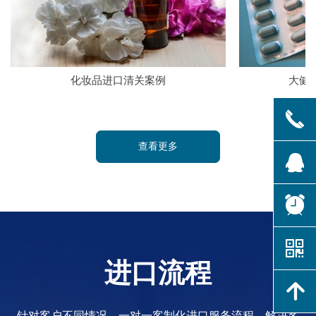
化妆品进口清关案例
大健
끅
查看更多
뀩
뀥
낃
进口流程
녕
针对客户不同情况，一对一客制化进口服务流程，解决客