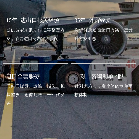
15年+进出口报关经验
35年+外贸经验
提供贸易采购，付汇等整套方
提供优质避雷进口方案，三分
案，节约进口商内部人员配比
钟方案汇总
进口全套服务
一对一咨询制单团队
门到门提货、运输、报关、包
针对大方向，看个体的制单审
装整改、仓储配送、一件代发
核体制
等