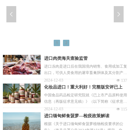
넳
넲
1
2
进口肉类海关查验监管
进口冻肉是进口后在我国境内销售、食用或加工复
出口，可供人类食用的屠宰畜禽胴体及其分割产
品、脏器、副产品及其熟制加工品。进口冻肉在中
2024-12-03
넶
137
国食品进口中扮演着重要的角色，丰富了中国的食
化妆品进口！重大利好！完整版安评已上
品供应，满足了消费者多样化的需求，有助于国内
市，产品原料大幅增加。
中国食品药品检定研究院就《已上市产品原料使用
肉类市场保供稳价。
信息（再版征求意见稿）》（以下简称《征求意见
稿》）向社会公开征求意见。相比现行《已上市产
2024-12-03
넶
115
品原料使用信息》，《征求意见稿》收录范围从特
进口缅甸鲜食菠萝—检疫政策解读
殊化妆品扩展到了普通化妆品，收录原料增加
根据《关于进口缅甸鲜食菠萝植物检疫要求的公
1344个，达到了3578个，且使用量信息增加到