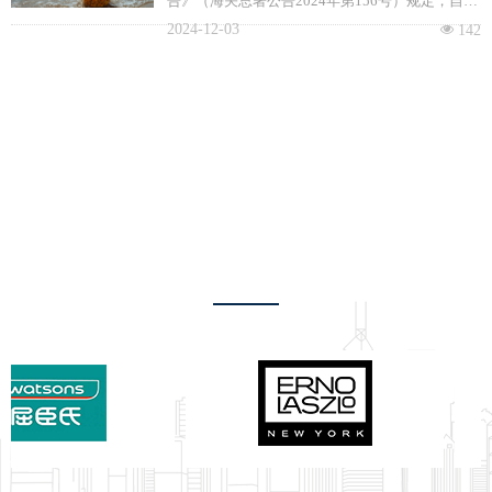
告》（海关总署公告2024年第156号）规定，自
5240条，内容更为丰富。
2024年11月11日起，允许符合相关要求的缅甸鲜
2024-12-03
넶
142
食菠萝进口。
合作伙伴
客户的信赖，是我们最为宝贵的财富